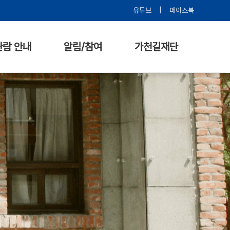
유튜브
|
페이스북
관람 안내
알림/참여
가천길재단