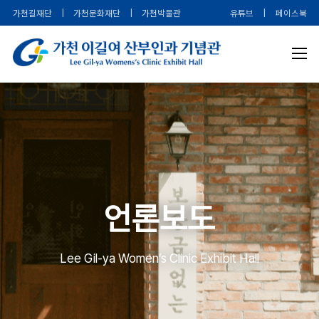
가천길재단
|
가천문화재단
|
가천박물관
유튜브
|
페이스북
언론보도
Lee Gil-ya Women’s Clinic Exhibit Hall