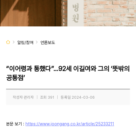
알림/참여
언론보도
“이어령과 통했다”…92세 이길여와 그의 ‘뜻밖의
공통점’
작성자
관리자
|
조회
391
|
등록일
2024-03-06
본문 보기 :
https://www.joongang.co.kr/article/25233211