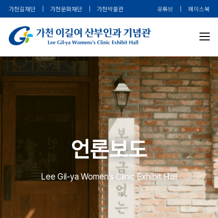
가천길재단
|
가천문화재단
|
가천박물관
유튜브
|
페이스북
언론보도
Lee Gil-ya Women’s Clinic Exhibit Hall