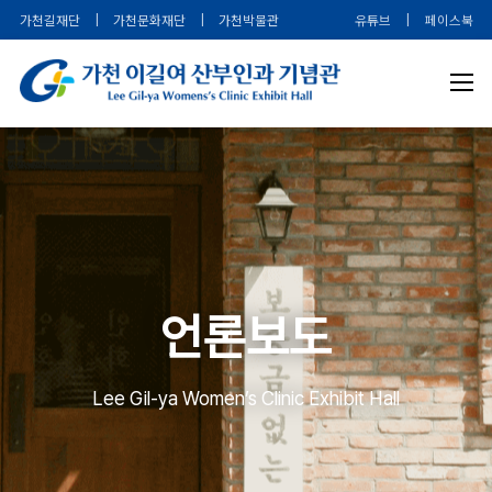
가천길재단
|
가천문화재단
|
가천박물관
유튜브
|
페이스북
언론보도
Lee Gil-ya Women’s Clinic Exhibit Hall