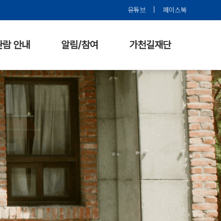
유튜브
|
페이스북
관람 안내
알림/참여
가천길재단